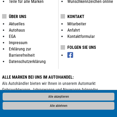
Teile für alle Marken
Wunschkennzeichen online
ÜBER UNS
KONTAKT
Aktuelles
Mitarbeiter
Autohaus
Anfahrt
EGA
Kontaktformular
Impressum
FOLGEN SIE UNS
Erklärung zur
Barrierefreiheit
Datenschutzerklärung
ALLE MARKEN BEI UNS IM AUTOHANDEL:
Als Autohändler bieten wir Ihnen in unserem Automarkt
Gebrauchtwagen, Jahreswagen und Neuwagen folgender
Automarken an:
Alle akzeptieren
AC
ALPINA
Abarth
Aixam
Alfa Romeo
Andere
Audi
Alle ablehnen
BAIC
BAW
BMW
BYD
Borgward
Bürstner
Carado