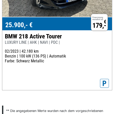
Finanzierung
monatlich ab
€
25.900,- €
179,-
BMW 218 Active Tourer
LUXURY LINE | AHK | NAVI | PDC |
02/2023 |
42.180 km
Benzin |
100 kW (136 PS) |
Automatik
Farbe: Schwarz Metallic
P
** Die angegebenen Werte wurden nach dem vorgeschriebenen