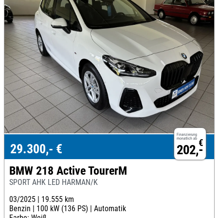
Finanzierung
monatlich ab
€
29.300,- €
202,-
BMW 218 Active TourerM
SPORT AHK LED HARMAN/K
03/2025 |
19.555 km
Benzin |
100 kW (136 PS) |
Automatik
Farbe: Weiß