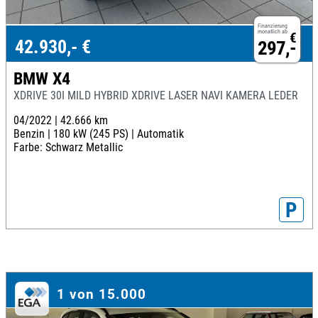
Finanzierung
monatlich ab
€
42.930,- €
297,-
BMW X4
XDRIVE 30I MILD HYBRID XDRIVE LASER NAVI KAMERA LEDER
04/2022 |
42.666 km
Benzin |
180 kW (245 PS) |
Automatik
Farbe: Schwarz Metallic
P
1 von 15.000