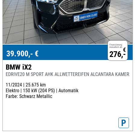
Finanzierung
monatlich ab
€
39.900,- €
276,-
BMW iX2
EDRIVE20 M SPORT AHK ALLWETTEREIFEN ALCANTARA KAMERA
11/2024 |
25.675 km
Elektro |
150 kW (204 PS) |
Automatik
Farbe: Schwarz Metallic
P