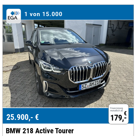
1 von 15.000
Finanzierung
monatlich ab
€
25.900,- €
179,-
BMW 218 Active Tourer