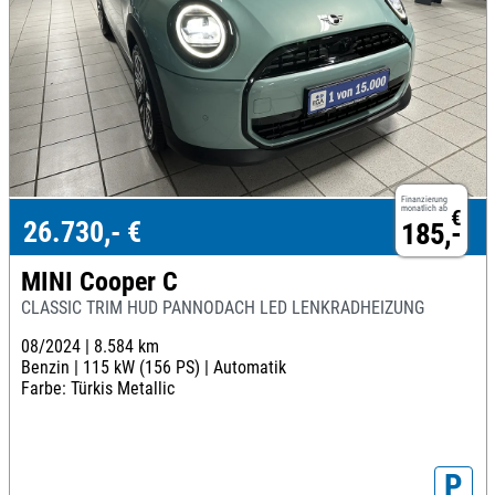
Finanzierung
monatlich ab
€
26.730,- €
185,-
MINI Cooper C
CLASSIC TRIM HUD PANNODACH LED LENKRADHEIZUNG
08/2024 |
8.584 km
Benzin |
115 kW (156 PS) |
Automatik
Farbe: Türkis Metallic
P