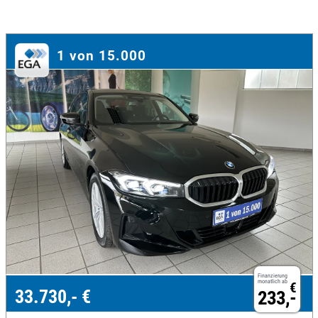
1 von 15.000
Finanzierung
monatlich ab
€
33.730,- €
233,-